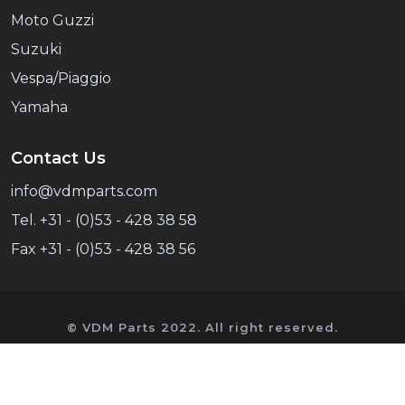
Moto Guzzi
Suzuki
Vespa/Piaggio
Yamaha
Contact Us
info@vdmparts.com
Tel. +31 - (0)53 - 428 38 58
Fax +31 - (0)53 - 428 38 56
© VDM Parts 2022. All right reserved.
VDM Parts is an independent supplier of spare
parts and has no commercial link with Honda.